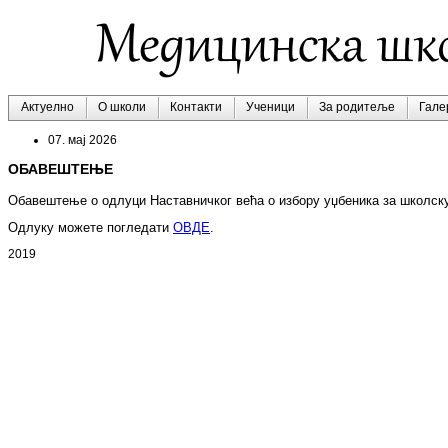
Актуелно
О школи
Контакти
Ученици
За родитеље
Гале
07. мај 2026
ОБАВЕШТЕЊЕ
Обавештење о одлуци Наставничког већа о избору уџбеника за школску
Одлуку можете погледати
ОВДЕ
.
2019